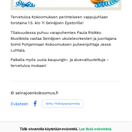
Tervetuloa Kokoomuksen perinteiseen vappujuhlaan
torstaina 1.5. klo 11 Seinäjoen Epstorille!
Tilaisuudessa puhuu varapuhemies Paula Risikko.
Musiikista vastaa Seinäjoen ukuleleorkesteri ja juontajana
toimii Pohjanmaan Kokoomuksen puheenjohtaja Jesse
Luhtala.
Paikalla myös uusia kaupungin- ja aluevaltuutettuja –
tervetuloa mukaan!
©
seinajoenkokoomus.fi
Evästeet
Tehty Yhdistysavaimella
Facebook
Tällä sivustolla käytetään evästeitä.
Lue lisää evästeistä.