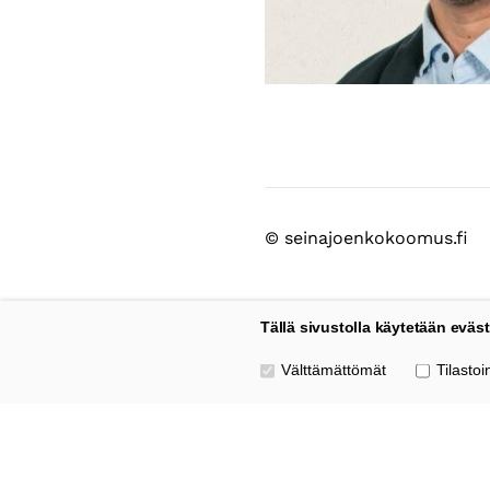
©
seinajoenkokoomus.fi
Tällä sivustolla käytetään eväst
Valitse käytettävät evästeet
Välttämättömät
Tilastoin