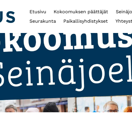
Etusivu
Kokoomuksen päättäjät
Seinäj
Seurakunta
Paikallisyhdistykset
Yhteys