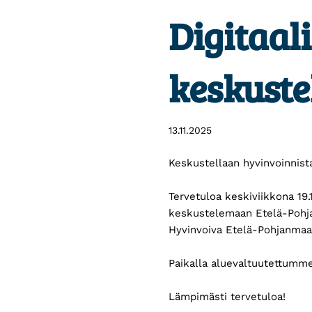
Digitaali
keskustel
13.11.2025
Keskustellaan hyvinvoinnista
Tervetuloa keskiviikkona 19.
keskustelemaan Etelä-Pohjan
Hyvinvoiva Etelä-Pohjanmaa 
Paikalla aluevaltuutettumme
Lämpimästi tervetuloa!