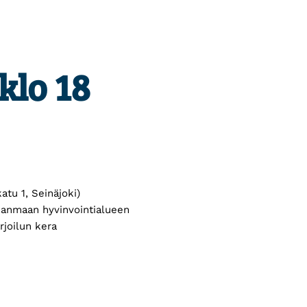
 klo 18
atu 1, Seinäjoki)
hjanmaan hyvinvointialueen
rjoilun kera