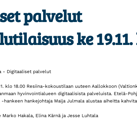
set palvelut
utilaisuus ke 19.11.
 - Digitaaliset palvelut
11. klo 18.00 Resiina-kokoustilaan uuteen Aallokkoon (Valtionk
maan hyvinvointialueen digitaalisista palveluista. Etelä-Po
-hankeen hankejohtaja Maija Julmala alustaa aiheitta kahvita
 Marko Hakala, Elina Kärnä ja Jesse Luhtala