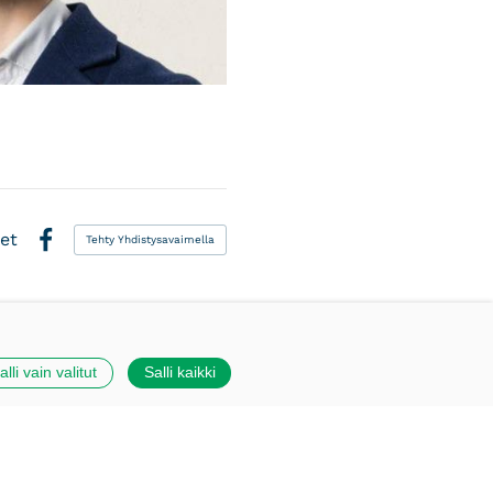
et
Tehty Yhdistysavaimella
Facebook
alli vain valitut
Salli kaikki