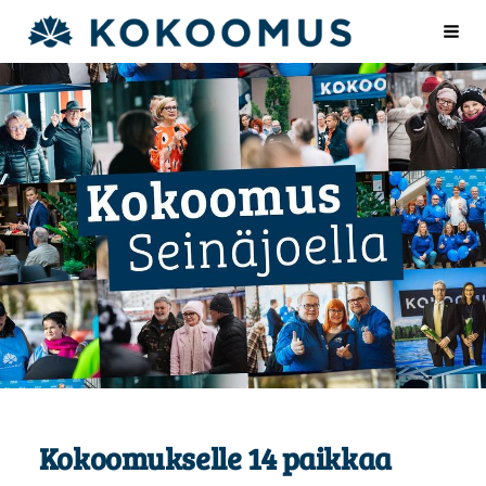
Siirry
seinajoenkokoomus.fi
Val
sivun
sisältöön
Kokoomukselle 14 paikkaa