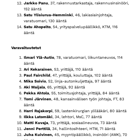
Jarkko Panu
, 37, rakennustarkastaja, rakennusinsinööri,
152 ääntä
Satu Ylisiurua-Hemminki
, 46, lakiasiainjohtaja,
varatuomari, 130 ääntä
Satu Ahopelto
, 54, yrityspalvelupäällikkö, KTM, 116
ääntä
Varavaltuutetut
Ilmari Ylä-Autio
, 78, varatuomari, liikuntaneuvos, 114
ääntä
Ari Kekarainen
, 53, yrittäjä, 110 ääntä
Paul Fairchild
, 47, yrittäjä, kouluttaja, 102 ääntä
Mika Soivio
, 52, linja-autonkuljettaja, 97 ääntä
Aki Maijala
, 65, yrittäjä, 92 ääntä
Pekka Ahtola
, 55, toimitusjohtaja, yrittäjä, 84 ääntä
Tomi Järvinen
, 48, kansainvälisen työn johtaja, FT, 83
ääntä
Harri Rajakorpi
, 59, lastenkirurgian ylilääkäri, 80 ääntä
Ilkka Latomäki
, 34, lehtori, MsC, 77 ääntä
Matti Kuvaja
, 73, yrittäjä, sosiaalineuvos, 73 ääntä
Jenni Perttilä
, 34, hallintosihteeri, HTM, 71 ääntä
Juha Kuivinen,
45, myyntipäällikkö, insinööri (AMK), 70