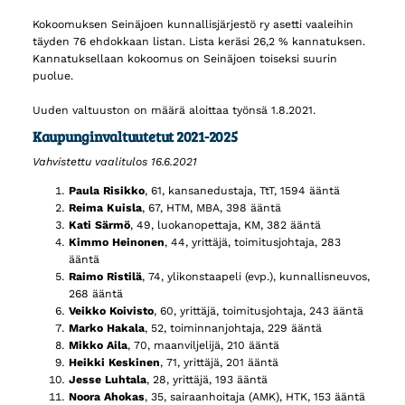
Kokoomuksen Seinäjoen kunnallisjärjestö ry asetti vaaleihin
täyden 76 ehdokkaan listan. Lista keräsi 26,2 % kannatuksen.
Kannatuksellaan kokoomus on Seinäjoen toiseksi suurin
puolue.
Uuden valtuuston on määrä aloittaa työnsä 1.8.2021.
Kaupunginvaltuutetut 2021-2025
Vahvistettu vaalitulos 16.6.2021
Paula Risikko
, 61, kansanedustaja, TtT, 1594 ääntä
Reima Kuisla
, 67, HTM, MBA, 398 ääntä
Kati Särmö
, 49, luokanopettaja, KM, 382 ääntä
Kimmo Heinonen
, 44, yrittäjä, toimitusjohtaja, 283
ääntä
Raimo Ristilä
, 74, ylikonstaapeli (evp.), kunnallisneuvos,
268 ääntä
Veikko Koivisto
, 60, yrittäjä, toimitusjohtaja, 243 ääntä
Marko Hakala
, 52, toiminnanjohtaja, 229 ääntä
Mikko Aila
, 70, maanviljelijä, 210 ääntä
Heikki Keskinen
, 71, yrittäjä, 201 ääntä
Jesse Luhtala
, 28, yrittäjä, 193 ääntä
Noora Ahokas
, 35, sairaanhoitaja (AMK), HTK, 153 ääntä