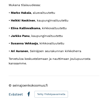
Mukana tilaisuudessa:
•
Marko Hakala
, aluevaltuutettu
•
Heikki Keskinen
, kaupunginvaltuutettu
•
Elina Kalliovalkama
, kirkkovaltuutettu
•
Jarkko Panu
, kaupunginvaltuutettu
•
Susanna Vehkaoja
, kirkkovaltuutettu
•
Ari Auranen
, Seinäjoen seurakunnan kirkkoherra
Tervetuloa keskustelemaan ja nauttimaan joulupuurosta
kanssamme.
©
seinajoenkokoomus.fi
Evästeet
Tehty Yhdistysavaimella
Facebook