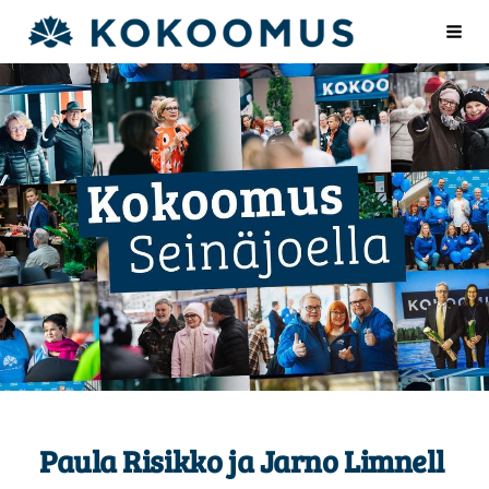
Siirry
seinajoenkokoomus.fi
Val
sivun
sisältöön
Paula Risikko ja Jarno Limnell