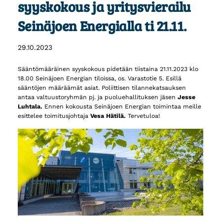
syyskokous ja yritysvierailu
Seinäjoen Energialla ti 21.11.
29.10.2023
Sääntömääräinen syyskokous pidetään tiistaina 21.11.2023 klo
18.00 Seinäjoen Energian tiloissa, os. Varastotie 5. Esillä
sääntöjen määräämät asiat. Poliittisen tilannekatsauksen
antaa valtuustoryhmän pj. ja puoluehallituksen jäsen
Jesse
Luhtala.
Ennen kokousta Seinäjoen Energian toimintaa meille
esittelee toimitusjohtaja
Vesa Hätilä.
Tervetuloa!