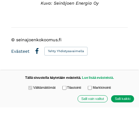
Kuva: Seinäjoen Energia Oy
©
seinajoenkokoomus.fi
Evästeet
Tehty Yhdistysavaimella
Facebook
Tällä sivustolla käytetään evästeitä.
Lue lisää evästeistä.
Valitse käytettävät evästeet
Välttämättömät
Tilastointi
Markkinointi
Salli vain valitut
Salli kaikki