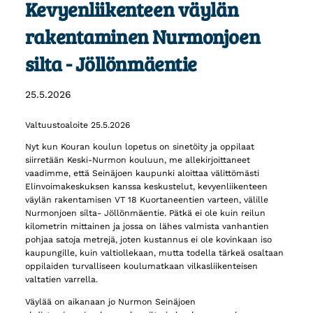
Kevyenliikenteen väylän
rakentaminen Nurmonjoen
silta - Jöllönmäentie
25.5.2026
Valtuustoaloite 25.5.2026
Nyt kun Kouran koulun lopetus on sinetöity ja oppilaat
siirretään Keski-Nurmon kouluun, me allekirjoittaneet
vaadimme, että Seinäjoen kaupunki aloittaa välittömästi
Elinvoimakeskuksen kanssa keskustelut, kevyenliikenteen
väylän rakentamisen VT 18 Kuortaneentien varteen, välille
Nurmonjoen silta- Jöllönmäentie. Pätkä ei ole kuin reilun
kilometrin mittainen ja jossa on lähes valmista vanhantien
pohjaa satoja metrejä, joten kustannus ei ole kovinkaan iso
kaupungille, kuin valtiollekaan, mutta todella tärkeä osaltaan
oppilaiden turvalliseen koulumatkaan vilkasliikenteisen
valtatien varrella.
Väylää on aikanaan jo Nurmon Seinäjoen