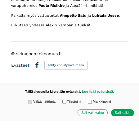
varapuhemies
Paula Risikko
ja Alex24 -tiimiläisiä.
Paikalla myös valtuutetut
Ahopelto Satu
ja
Luhtala Jesse
.
Liikutaan yhdessä Alexin kampanja tueksi!
©
seinajoenkokoomus.fi
Evästeet
Tehty Yhdistysavaimella
Facebook
Tällä sivustolla käytetään evästeitä.
Lue lisää evästeistä.
Valitse käytettävät evästeet
Välttämättömät
Tilastointi
Markkinointi
Salli vain valitut
Salli kaikki