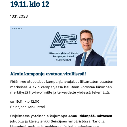
19.11. klo 12
13.11.2023
Alexin kampanja-avataan virallisesti!
Pidämme alueelliset kampanja-avajaiset liikuntatempausten
merkeissä. Alexin kampanjassa halutaan korostaa liikunnan
merkitystä hyvinvoinnille ja terveydelle yhdessä tekemällä.
su 19.11. klo 12.00
Seinäjoen Keskustori
Ohjelmassa yhteinen alkujumppa
Annu Ridanpää-Taittosen
johdolla ja kävelylenkki Seinäjoen ympäristössä. Tarjolla
lämmintä mehua ja makkaraa. Paikalla eduskunnan