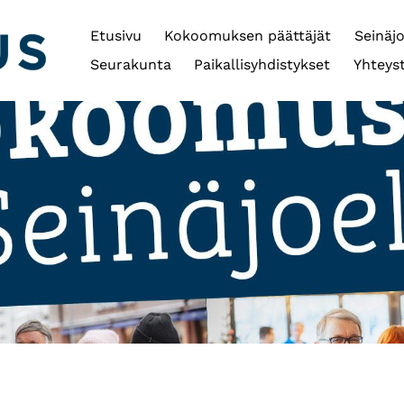
Etusivu
Kokoomuksen päättäjät
Seinäj
Seurakunta
Paikallisyhdistykset
Yhteys