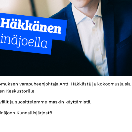
muksen varapuheenjohtaja Antti Häkkästä ja kokoomuslaisia 
oen Keskustorille.
avälit ja suosittelemme maskin käyttämistä.
näjoen Kunnallisjärjestö