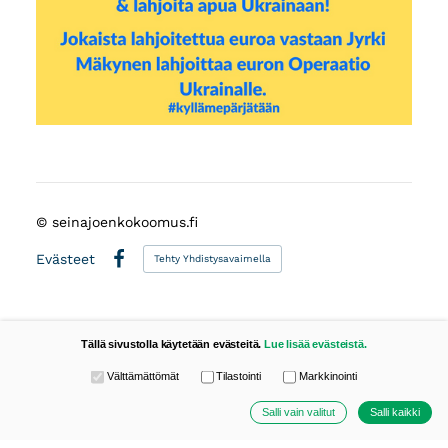
©
seinajoenkokoomus.fi
Evästeet
Tehty Yhdistysavaimella
Facebook
Tällä sivustolla käytetään evästeitä.
Lue lisää evästeistä.
Valitse käytettävät evästeet
Välttämättömät
Tilastointi
Markkinointi
Salli vain valitut
Salli kaikki