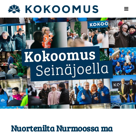
Siirry
seinajoenkokoomus.fi
Val
sivun
sisältöön
Nuortenilta Nurmoossa ma