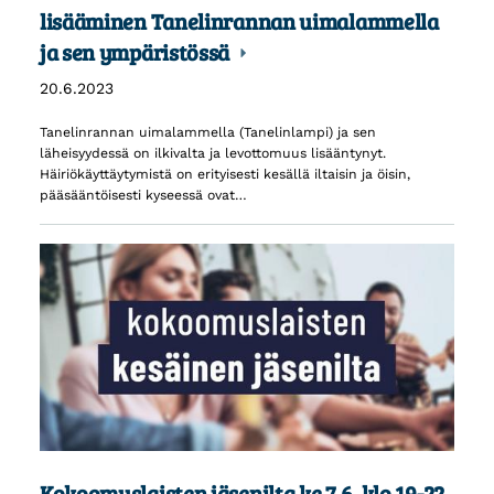
lisääminen Tanelinrannan uimalammella
ja sen ympäristössä
20.6.2023
Tanelinrannan uimalammella (Tanelinlampi) ja sen
läheisyydessä on ilkivalta ja levottomuus lisääntynyt.
Häiriökäyttäytymistä on erityisesti kesällä iltaisin ja öisin,
pääsääntöisesti kyseessä ovat…
Kokoomuslaisten jäsenilta ke 7.6. klo 19-22