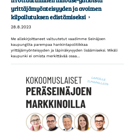
irrottautuminen inhouse-yhtiöistä
yrittäjämyönteisyyden ja avoimen
kilpailutuksen edistämiseksi
28.8.2023
Me allekirjoittaneet valtuutetut vaadimme Seinäjoen
kaupungilta parempaa hankintapolitiikkaa
yrittäjämyönteisyyden ja läpinäkyvyyden lisäämiseksi. Mikäli
kaupunki ei omista merkittävää osaa…