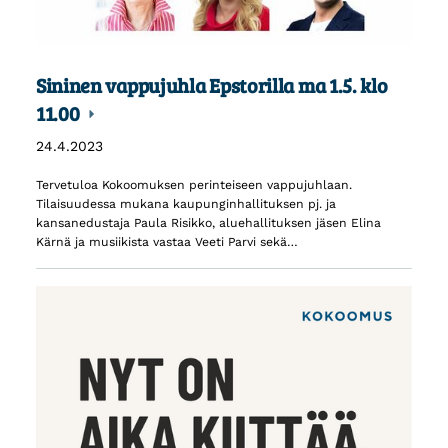
Sininen vappujuhla Epstorilla ma 1.5. klo
11.00
24.4.2023
Tervetuloa Kokoomuksen perinteiseen vappujuhlaan.
Tilaisuudessa mukana kaupunginhallituksen pj. ja
kansanedustaja Paula Risikko, aluehallituksen jäsen Elina
Kärnä ja musiikista vastaa Veeti Parvi sekä…