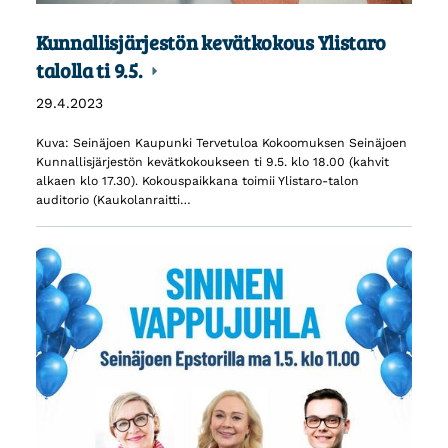
Kunnallisjärjestön kevätkokous Ylistaro
talolla ti 9.5.
29.4.2023
Kuva: Seinäjoen Kaupunki Tervetuloa Kokoomuksen Seinäjoen
Kunnallisjärjestön kevätkokoukseen ti 9.5. klo 18.00 (kahvit
alkaen klo 17.30). Kokouspaikkana toimii Ylistaro-talon
auditorio (Kaukolanraitti…